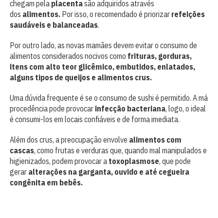
chegam pela
placenta
são adquiridos através
dos
alimentos.
Por isso, o recomendado é priorizar
refeições
saudáveis e balanceadas
.
Por outro lado, as novas mamães devem evitar o consumo de
alimentos considerados nocivos como
frituras, gorduras,
itens com alto teor glicêmico, embutidos, enlatados,
alguns tipos de queijos e alimentos crus.
Uma dúvida frequente é se o consumo de sushi é permitido. A má
procedência pode provocar
infecção bacteriana
, logo, o ideal
é consumi-los em locais confiáveis e de forma imediata.
Além dos crus, a preocupação envolve
alimentos com
cascas
, como frutas e verduras que, quando mal manipulados e
higienizados, podem provocar a
toxoplasmose
, que pode
gerar
alterações na garganta, ouvido e até cegueira
congênita em bebês.