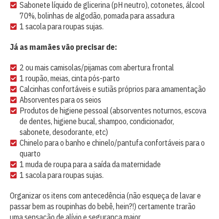
Sabonete líquido de glicerina (pH neutro), cotonetes, álcool
70%, bolinhas de algodão, pomada para assadura
1 sacola para roupas sujas.
Já as mamães vão precisar de:
2 ou mais camisolas/pijamas com abertura frontal
1 roupão, meias, cinta pós-parto
Calcinhas confortáveis e sutiãs próprios para amamentação
Absorventes para os seios
Produtos de higiene pessoal (absorventes noturnos, escova
de dentes, higiene bucal, shampoo, condicionador,
sabonete, desodorante, etc)
Chinelo para o banho e chinelo/pantufa confortáveis para o
quarto
1 muda de roupa para a saída da maternidade
1 sacola para roupas sujas.
Organizar os itens com antecedência (não esqueça de lavar e
passar bem as roupinhas do bebê, hein?!) certamente trarão
uma sensação de alívio e segurança maior.