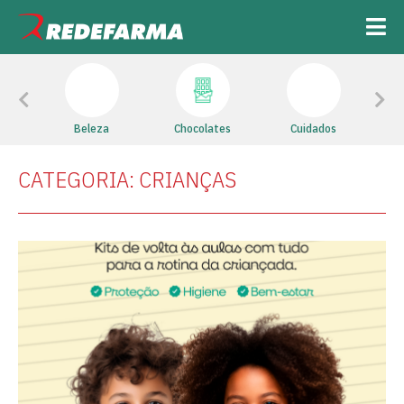
Previous
Next
cal
Beleza
Chocolates
Cuidados
Hig
CATEGORIA: CRIANÇAS