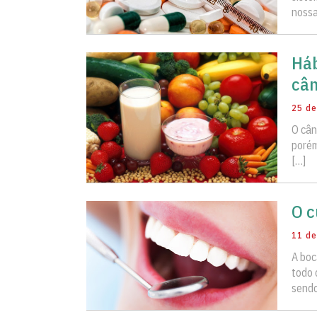
nossa
Háb
cân
25 de
O cân
porém
[…]
O c
11 de
A boc
todo 
sendo