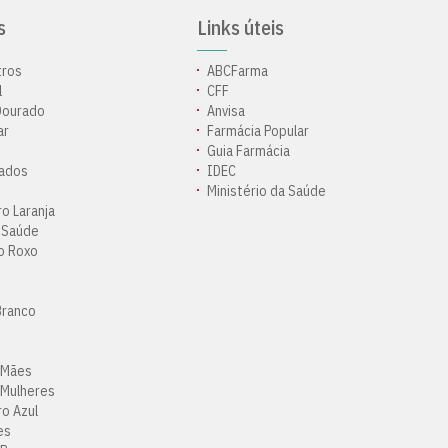
s
Links úteis
tros
ABCFarma
l
CFF
Dourado
Anvisa
ar
Farmácia Popular
Guia Farmácia
ados
IDEC
Ministério da Saúde
o Laranja
 Saúde
o Roxo
Branco
 Mães
 Mulheres
o Azul
es