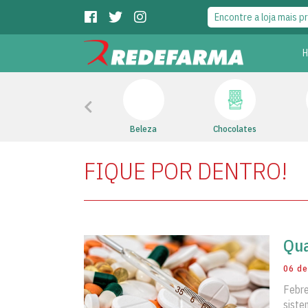
Previous
Saúde Bucal
Beleza
Chocolates
FIQUE POR DENTRO!
Qua
06 de
Febre
siste