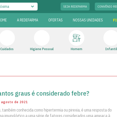
SEJA REDEFARMA
CONVÊNIO RE
HOME
A REDEFARMA
OFERTAS
NOSSAS UNIDADES
F
Cuidados
Higiene Pessoal
Homem
Infantil
ntos graus é considerado febre?
 agosto de 2021
, também conhecida como hipertermia ou pirexia, é uma resposta do
ma imunológico a uma série de fatores considerados uma ameaça à