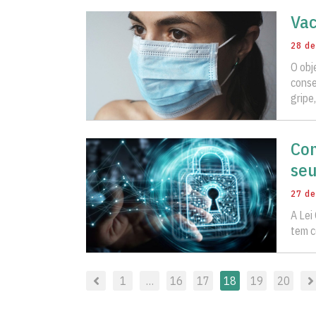
Vac
28 de
O obj
conse
gripe,
Con
seu
27 de
A Lei
tem c
1
…
16
17
18
19
20