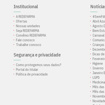
Institucional
Notícia
A REDEFARMA
#SemFil
Ofertas
Abril Azu
Nossas unidades
Agosto 
Seja REDEFARMA
Bem Est
Convênio REDEFARMA
Carnaval
Fale conosco
Comunic
Trabalhe conosco
Crianças
Dezembr
Segurança e privacidade
Dicas de
Fevereir
Higiene
Como protegemos seus dados?
Inverno
Portal do titular
Janeiro 
Política de privacidade
LGPD
Medicina
Mês das
Mês das
Novembr
Novidad